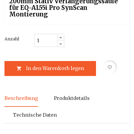
200mm Stativ Verlängerungssäule
für EQ-AL55i Pro SynScan
Montierung
Anzahl
favorite_border
In den Warenkorb legen

Beschreibung
Produktdetails
Technische Daten