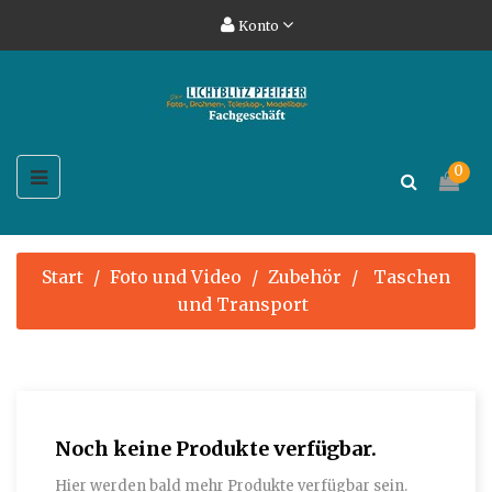
Konto
Umschalten
0
☰
der
Navigation
Start
Foto und Video
Zubehör
Taschen
und Transport
Noch keine Produkte verfügbar.
Hier werden bald mehr Produkte verfügbar sein.